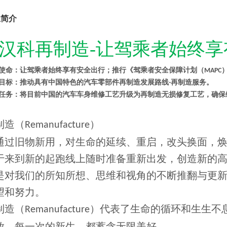
业简介
汉科再制造-让驾乘者始终享
使命：让驾乘者始终享有安全出行；
推行《
驾乘者安全保障计划
（
MAPC
目标：推动具有中国特色的汽车零部件再制造发展路线
再制造服务。
-
任务：
将
目前中国的汽车车身
维修工艺升级为再制造无损修复工艺，
确保
制造（
Remanufacture
）
通过旧物新用，对生命的延续、重启，改头换面，
于来到新的起跑线上随时准备重新出发，创造新的
是对我们的所知所想、思维和视角的不断推翻与更
望和努力。
代表了生命的循环和生生不
制造（
Remanufacture
）
放。每一次的新生，都蓄含无限美好。