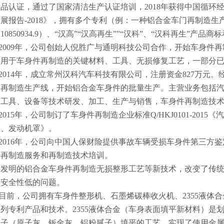
品认证，通过了国家清洁生产认证培训，2018年获得中国循环
展报告-2018》，拥有多个专利（例：一种铝合金车门再制造
2210850934.9）、“汉高”“汉高再生””“汉科”、“汉科再生”产
2009年，公司创始人倪胜广与通明科技公司合作，开始车身件
适用于车身件再制造的关键材料、工具、无损修复工艺，一部分
2014年，成立常州汉科汽车科技有限公司，注册资金827万元
件再制造生产线，开始铝合金车身件的批量生产。主营业务包括
、工具、设备等技术研发、加工、生产与销售，车身件再制造技
2015年，公司制订了车身件再制造企业标准Q/HKJ0101-20
板、发动机罩》。
2016年，公司向中国人保财险提供事故车辆受损车身件第三方
件再制造服务和再制造技术培训。
司发明的铝合金车身件再制造无损整形工艺等新技术，改变了传
、安全性低的问题。
目前，公司拥有车身件整形机、石墨烯碳棒收火机、2355液体
列专利产品和技术。2355液体合金（车身表面填平新材料）是
腻子（原子灰、钣金灰、铝粉腻子）填平的工艺，实现了使用金