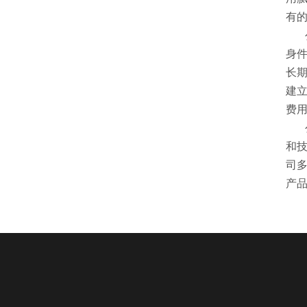
有
身
长期
建
费
和
司
产