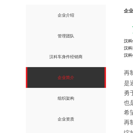
企
企业介绍
管理团队
汉科
汉科
汉科
汉科车身件经销商
再
企业简介
是
勇
组织架构
也
希
企业资质
再
绽