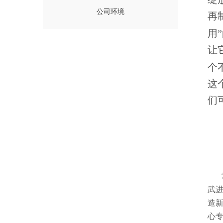
公司环境
再
用
让
个
这
们
武
造
心专