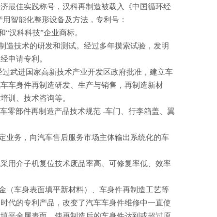
经济最佳实践称号，汉科再制造被载入《中国循环经
生产用智能化整形设备及方法，专利号：
品商标和“汉科科技”企业商标。
再制造技术的研发和测试。经过多年摸索试验，发明
已经申请专利。
。经过武进国家高新技术产业开发区政府批准，建立车
汽车车身件再制造研发、生产与销售，再制造新材
术培训、技术咨询等。
15《汽车零部件再制造产品技术规范 -车门、行李箱盖、翼
鉴定业务，向汽车售后服务市场主体输出系统化的车
统采用介子机复位技术废品率高、可修复率低、效率
合金（车身表面填平新材料）、车身件再制造工艺等
划时代的专利产品，改变了汽车车身件维修中一直使
属填平金属表面，使再制造后的车身件达到或超过原