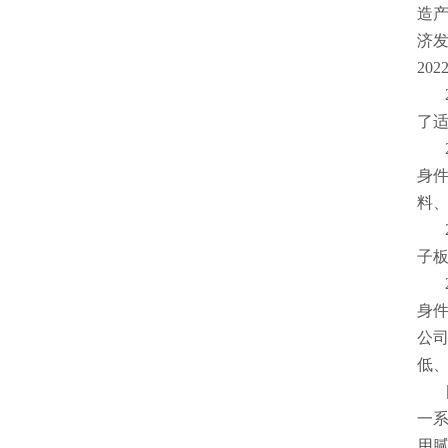
造产
济发
20
了
身
料
子
身
公
低
一系
用